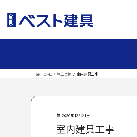
コ
ナ
ン
ビ
テ
ゲ
ン
ー
ツ
シ
へ
ョ
ス
ン
キ
に
ッ
移
プ
動
HOME
施工実績
室内建具工事
2020年12月21日
室内建具工事